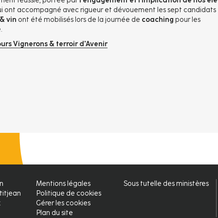
ement réussie, portée par
l’engagement et l'implication de nos él
i ont accompagné avec rigueur et dévouement les sept candidats
& vin
ont été mobilisés lors de la journée de
coaching
pour les
e.
rs Vignerons & terroir d'Avenir
on
Mentions légales
Sous tutelle des ministères
Pied
titjean
Politique de cookies
x
Gérer les cookies
de
Plan du site