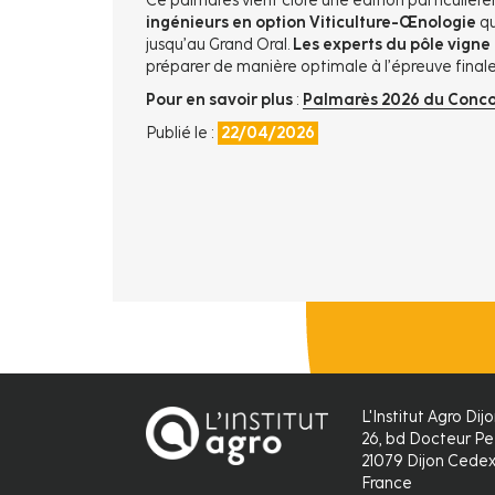
Ce palmarès vient clore une édition particulièr
ingénieurs en option Viticulture-Œnologie
qu
jusqu’au Grand Oral.
Les experts du pôle vigne 
préparer de manière optimale à l’épreuve final
Pour en savoir plus
:
Palmarès 2026 du Concou
Publié le :
22/04/2026
L'Institut Agro Dij
26, bd Docteur Pe
21079 Dijon Cede
France